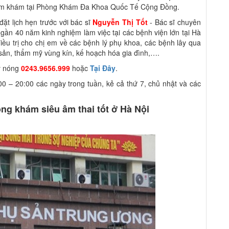
thăm khám tại Phòng Khám Đa Khoa Quốc Tế Cộng Đồng.
ặt lịch hẹn trước với bác sĩ
Nguyễn Thị Tốt
- Bác sĩ chuyên
gần 40 năm kinh nghiệm làm việc tại các bệnh viện lớn tại Hà
điều trị cho chị em về các bệnh lý phụ khoa, các bệnh lây qua
 sản, thẩm mỹ vùng kín, kế hoạch hóa gia đình,….
ây nóng
0243.9656.999
hoặc
Tại Đây
.
00 – 20:00 các ngày trong tuần, kẻ cả thứ 7, chủ nhật và các
ng khám siêu âm thai tốt ở Hà Nội