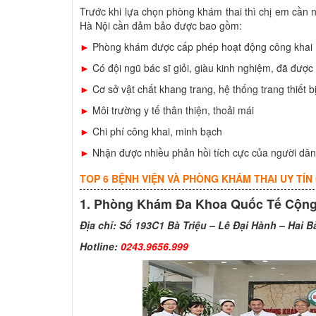
Trước khi lựa chọn phòng khám thai thì chị em cần 
Hà Nội cần đảm bảo được bao gồm:
►
Phòng khám được cấp phép hoạt động công khai
►
Có đội ngũ bác sĩ giỏi, giàu kinh nghiệm, đã đượ
►
Cơ sở vật chất khang trang, hệ thống trang thiết b
►
Môi trường y tế thân thiện, thoải mái
►
Chi phí công khai, minh bạch
►
Nhận được nhiều phản hồi tích cực của người dân
TOP 6 BỆNH VIỆN VÀ PHÒNG KHÁM THAI UY TÍN 
1. Phòng Khám Đa Khoa Quốc Tế Cộng 
Địa chỉ: Số 193C1 Bà Triệu – Lê Đại Hành – Hai B
Hotline:
0243.9656.999