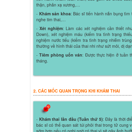
thận, phản xạ xương,…
-
Khám sản khoa
: Bác sĩ tiến hành nắn bụng tìm 
nghe tim thai,…
-
Xét nghiệm
: Làm các xét nghiệm cần thiết như
Down), xét nghiệm máu (kiểm tra tình trạng thiế
nghiệm nước tiểu (kiểm tra tình trạng nhiễm trùng
thường về hình thái của thai nhi như sứt môi, dị d
-
Tiêm phòng uốn ván
: Được thực hiện ở tuần t
tháng.
2. CÁC MỐC QUAN TRỌNG KHI KHÁM THAI
-
Khám thai lần đầu (Tuần thứ 5)
: Đây là thời đ
bác sĩ có thể quan sát túi phôi thai trong tử cung
sớm hơn nếu có nghi ngờ có thai vì sẽ gây ảnh hưởng