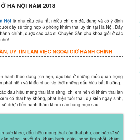
 Ở HÀ NỘI NĂM 2018
à Nội
là nhu cầu của rất nhiều chị em đã, đang và có ý định
 dưới đây sẽ tổng hợp 6 phòng khám thai uy tín tại Hà Nội. Đây
ờ hành chính, được các bác sĩ Chuyên Sản phụ khoa giỏi ở các
 nhé!
ÂN, UY TÍN LÀM VIỆC NGOÀI GIỜ HÀNH CHÍNH
iến hành theo đúng lịch hẹn, đặc biệt ở những mốc quan trọng
m phát hiện và khắc phục kịp thời những dấu hiệu bất thường.
ác dấu hiệu mang thai lâm sàng, chị em nên đi khám thai lần
xem có thai hay không, phát hiện tuổi thai, dự kiến ngày sinh,
ụ sẽ được tiến hành thăm khám các hạng mục sau:
hình sức khỏe, dấu hiệu mang thai của thai phụ, các bác sĩ sẽ
 cân nặng, huyết áp, khám bướu giáp, nghe tim phổi, khám