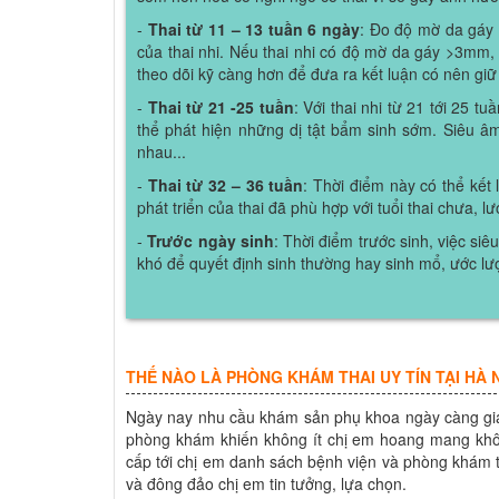
-
Thai từ 11 – 13 tuần 6 ngày
: Đo độ mờ da gáy
của thai nhi. Nếu thai nhi có độ mờ da gáy >3mm,
theo dõi kỹ càng hơn để đưa ra kết luận có nên giữ
-
Thai từ 21 -25 tuần
: Với thai nhi từ 21 tới 25 tu
thể phát hiện những dị tật bẩm sinh sớm. Siêu âm
nhau...
-
Thai từ 32 – 36 tuần
: Thời điểm này có thể kết 
phát triển của thai đã phù hợp với tuổi thai chưa, l
-
Trước ngày sinh
: Thời điểm trước sinh, việc si
khó để quyết định sinh thường hay sinh mổ, ước lượ
THẾ NÀO LÀ PHÒNG KHÁM THAI UY TÍN TẠI HÀ 
Ngày nay nhu cầu khám sản phụ khoa ngày càng gia 
phòng khám khiến không ít chị em hoang mang không
cấp tới chị em danh sách bệnh viện và phòng khám t
và đông đảo chị em tin tưởng, lựa chọn.