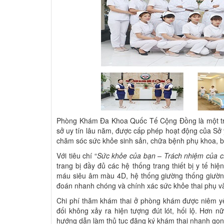
Phòng Khám Đa Khoa Quốc Tế Cộng Đồng là một trong
sở uy tín lâu năm, được cấp phép hoạt động của Sở y
chăm sóc sức khỏe sinh sản, chữa bệnh phụ khoa, bệ
Với tiêu chí “
Sức khỏe của bạn – Trách nhiệm của c
trang bị đầy đủ các hệ thống trang thiết bị y tế hi
máu siêu âm màu 4D, hệ thống giường thống giường
đoán nhanh chóng và chính xác sức khỏe thai phụ và 
Chi phí thăm khám thai ở phòng khám được niêm yết
đối không xảy ra hiện tượng đút lót, hối lộ. Hơn 
hướng dẫn làm thủ tục đăng ký khám thai nhanh gọn 