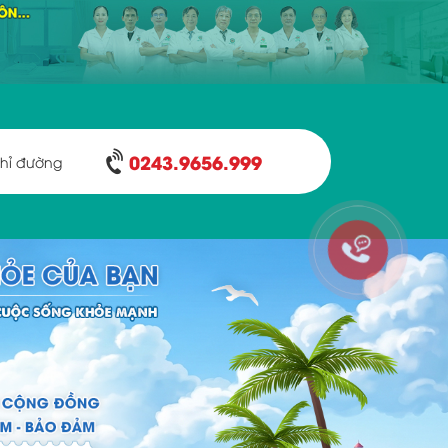
0243.9656.999
hỉ đường