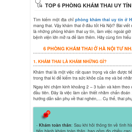
TOP 6 PHÒNG KHÁM THAI UY TÍN
Tìm kiếm một địa chỉ
phòng khám thai uy tín ở H
mang thai. Vậy khám thai ở đâu tốt Hà Nội? Bài viết
là những phòng khám thai uy tín, làm việc ngoài gi
bệnh viện lớn mở ra để làm thêm. Hãy cùng tìm hiểu
6 PHÒNG KHÁM THAI Ở HÀ NỘI TƯ NH
1. KHÁM THAI LÀ KHÁM NHỮNG GÌ?
Khám thai là một việc rất quan trọng và cần được t
trong thai kì để kiểm tra sức khỏe của mẹ và bé nhằ
Ngay khi chậm kinh khoảng 2 – 3 tuần và kèm theo c
đầu tiên. Đây là việc làm cần thiết nhằm chẩn đoán 
hướng dẫn sản phụ về thai nghén,… Cụ thể, thai ph
-
Khám toàn thân
: Sau khi hỏi thông tin về tình 
tiến hành khám toàn thân, bao gồm đo chiều cao,