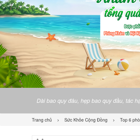
Dài bao quy đâu, hẹp bao quy đầu, tác hạ
Trang chủ
Sức Khỏe Cộng Đồng
Top 6 phò