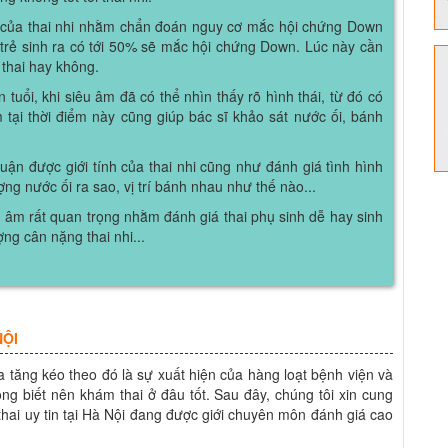
 của thai nhi nhằm chẩn đoán nguy cơ mắc hội chứng Down
 trẻ sinh ra có tới 50% sẽ mắc hội chứng Down. Lúc này cần
 thai hay không.
ần tuổi, khi siêu âm đã có thể nhìn thấy rõ hình thái, từ đó có
 tại thời điểm này cũng giúp bác sĩ khảo sát nước ối, bánh
luận được giới tính của thai nhi cũng như đánh giá tình hình
ượng nước ối ra sao, vị trí bánh nhau như thế nào...
êu âm rất quan trọng nhằm đánh giá thai phụ sinh dễ hay sinh
ng cân nặng thai nhi...
NỘI
tăng kéo theo đó là sự xuất hiện của hàng loạt bệnh viện và
 biết nên khám thai ở đâu tốt. Sau đây, chúng tôi xin cung
hai uy tin tại Hà Nội đang được giới chuyên môn đánh giá cao