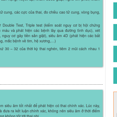
tử cung, các cực của thai, đo chiều cao tử cung, vòng bụng,
 Double Test, Triple test (kiểm soát nguy cơ bị hội chứng
u máu và phát hiện các bệnh lây qua đường tình dục), xét
, nguy cơ gây tiền sản giật), siêu âm 4D (phát hiện các bất
ạng, mắc bệnh về tim, hệ xương,…)
hứ 30 – 32 của thời kỳ thai nghén, tiêm 2 mũi cách nhau 1
iểm siêu âm tốt nhất để phát hiện có thai chính xác. Lúc này,
 và đưa ra kết luận chính xác, không nên siêu âm ở thời điểm
 không tốt tới thai nhi.