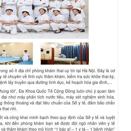
 số ít địa chỉ phòng khám thai uy tín tại Hà Nội. Đây là cơ
 tế chuyên về lĩnh vực thăm khám, kiểm tra sức khỏe thai kỳ,
nh lây truyền qua đường tình dục, kế hoạch hóa gia đình,...
húng tôi
”, Đa Khoa Quốc Tế Cộng Đồng luôn chú ý quan tâm
ện đại như máy phân tích nước tiểu, máy xét nghiệm sinh hóa,
 thông thoáng và đạt tiêu chuẩn của Sở y tế, đảm bảo chẩn
thai nhi.
 và công khai minh bạch theo quy định của Sở y tế và tuyệt
nữa, khi đến phòng khám bạn sẽ được đội ngũ nhân viên y tế
và thăm khám theo mô hình “1 bác sĩ – 1 y tá – 1 bệnh nhân”