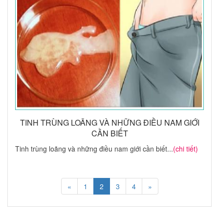
TINH TRÙNG LOÃNG VÀ NHỮNG ĐIỀU NAM GIỚI
CẦN BIẾT
Tinh trùng loãng và những điều nam giới cần biết...
(chi tiết)
«
1
2
3
4
»