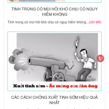
TINH TRÙNG CÓ MÙI HÔI KHÓ CHỊU CÓ NGUY
HIỂM KHÔNG
Tinh trùng có mùi hôi khó chịu có nguy hiểm không...
(chi tiết)
CÁC CÁCH CHỐNG XUẤT TINH SỚM HIỆU QUẢ
NHẤT