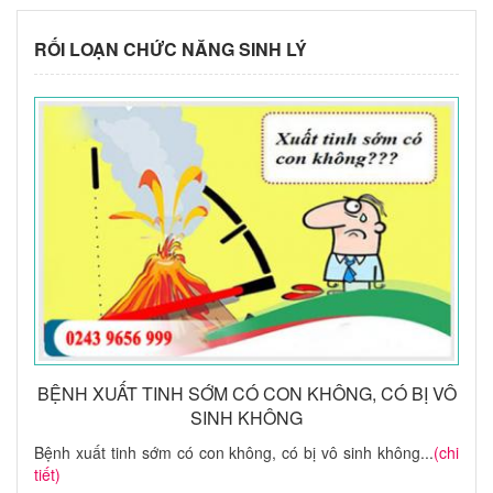
RỐI LOẠN CHỨC NĂNG SINH LÝ
BỆNH XUẤT TINH SỚM CÓ CON KHÔNG, CÓ BỊ VÔ
SINH KHÔNG
Bệnh xuất tinh sớm có con không, có bị vô sinh không...
(chi
tiết)