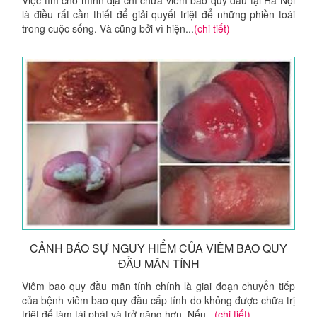
Việc tìm cho mình địa chỉ chữa viêm bao quy đầu tại Hà Nội
là điều rất cần thiết để giải quyết triệt để những phiền toái
trong cuộc sống. Và cũng bởi vì hiện...
(chi tiết)
CẢNH BÁO SỰ NGUY HIỂM CỦA VIÊM BAO QUY
ĐẦU MÃN TÍNH
Viêm bao quy đầu mãn tính chính là giai đoạn chuyển tiếp
của bệnh viêm bao quy đầu cấp tính do không được chữa trị
triệt để làm tái phát và trở nặng hơn. Nếu...
(chi tiết)