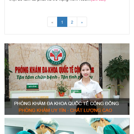
«
1
2
»