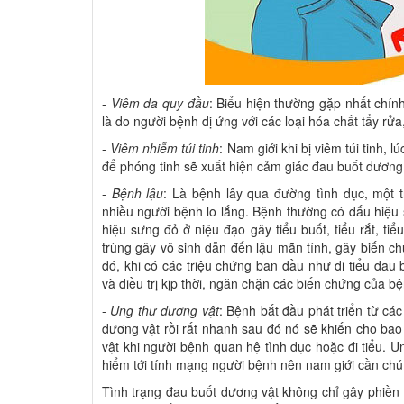
-
Viêm da quy đầu
: Biểu hiện thường gặp nhất chín
là do người bệnh dị ứng với các loại hóa chất tẩy r
-
Viêm nhiễm túi tinh
: Nam giới khi bị viêm túi tinh,
để phóng tinh sẽ xuất hiện cảm giác đau buốt dương 
-
Bệnh lậu
: Là bệnh lây qua đường tình dục, một 
nhiều người bệnh lo lắng. Bệnh thường có dấu hiệu 
hiệu sưng đỏ ở niệu đạo gây tiểu buốt, tiểu rắt, t
trùng gây vô sinh dẫn đến lậu mãn tính, gây biến ch
đó, khi có các triệu chứng ban đầu như đi tiểu đau
và điều trị kịp thời, ngăn chặn các biến chứng của b
-
Ung thư dương vật
: Bệnh bắt đầu phát triển từ cá
dương vật rồi rất nhanh sau đó nó sẽ khiến cho ba
vật khi người bệnh quan hệ tình dục hoặc đi tiểu. 
hiểm tới tính mạng người bệnh nên nam giới cần chú ý 
Tình trạng đau buốt dương vật không chỉ gây phiền