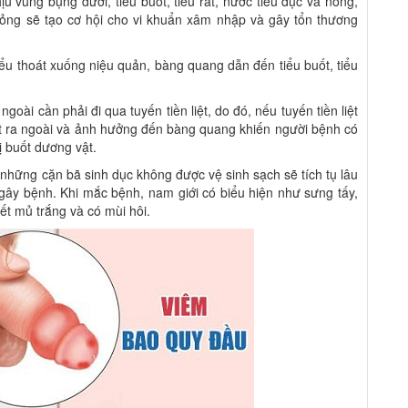
 vùng bụng dưới, tiểu buốt, tiểu rắt, nước tiểu đục và nóng,
hỏng sẽ tạo cơ hội cho vi khuẩn xâm nhập và gây tổn thương
tiểu thoát xuống niệu quản, bàng quang dẫn đến tiểu buốt, tiểu
goài cần phải đi qua tuyến tiền liệt, do đó, nếu tuyến tiền liệt
át ra ngoài và ảnh hưởng đến bàng quang khiến người bệnh có
bị buốt dương vật.
 những cặn bã sinh dục không được vệ sinh sạch sẽ tích tụ lâu
 gây bệnh. Khi mắc bệnh, nam giới có biểu hiện như sưng tấy,
ết mủ trắng và có mùi hôi.