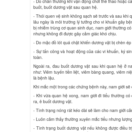
- Do chấn thương khi vận động chơi thể thao hoặc cá
buốt, buốt dương vật sau quan hệ.
- Thói quen vệ sinh không sạch sẽ trước và sau khi 
lâu ngày là môi trường lý tưởng cho vi khuẩn gây bệ
bị nhiễm trùng cơ quan sinh dục, nam giới thường có b
nhưng không đi được gây cảm giác khó chịu.
- Do mặc đồ lót quá chật khiến dương vật bị chèn ép
- Sự tấn công và hoạt động của các vi khuẩn, ký si
toàn.
Ngoài ra, đau buốt dương vật sau khi quan hệ ở 
như: Viêm tuyến tiền liệt, viêm bàng quang, viêm ni
là bệnh lậu.
Khi mắc một trong các chứng bệnh này, nam giới sẽ c
- Khi vừa quan hệ xong, nam giới đi tiểu thường có
ra, ê buốt dương vật.
- Tình trạng nóng rát kéo dài sẽ làm cho nam giới cả
- Luôn cảm thấy thường xuyên mắc tiểu nhưng lượng
- Tình trạng buốt dương vật nếu không được điều tr