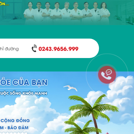
0243.9656.999
hỉ đường