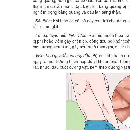
bàng quang, nam giới sẽ có dấu hiệu đau và khó chịu
thậm chí có lẫn máu. Đặc biệt, khi bàng quang bị 
nghiêm trọng bàng quang và đau lan sang thận.
- Sỏi thận
: Khi thận có sỏi sẽ gây cản trở cho dòng 
rắt ở nam giới.
-
Phì đại tuyến tiền liệt
: Nước tiểu nếu muốn thoát ra n
bị phì hoặc viêm gây chèn ép, dòng tiểu sẽ khó tho
hiện tượng tiểu buốt, gây tiểu rắt ở nam giới, đi tiểu 
-
Viêm bao quy đầu và quy đầu
: Bệnh hình thành do
ngày là môi trường thích hợp để vi khuẩn phát triển
rát, nhức, đau buốt dương vật, kèm theo dương vật ti