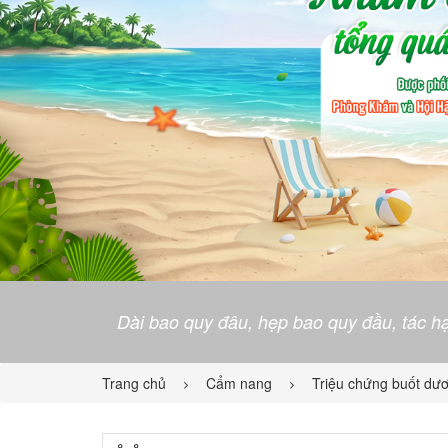
Dài bao quy đâu, hẹp bao quy đầu, tác hạ
Trang chủ
Cẩm nang
Triệu chứng buốt dươ