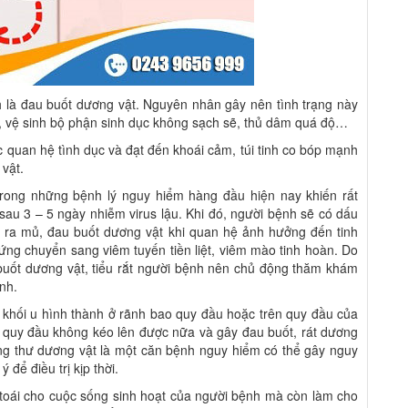
h là đau buốt dương vật. Nguyên nhân gây nên tình trạng này
ửa, vệ sinh bộ phận sinh dục không sạch sẽ, thủ dâm quá độ…
 lúc quan hệ tình dục và đạt đến khoái cảm, túi tinh co bóp mạnh
vật.
trong những bệnh lý nguy hiểm hàng đầu hiện nay khiến rất
sau 3 – 5 ngày nhiễm virus lậu. Khi đó, người bệnh sẽ có dấu
iểu ra mủ, đau buốt dương vật khi quan hệ ảnh hưởng đến tinh
ứng chuyển sang viêm tuyến tiền liệt, viêm mào tinh hoàn. Do
 buốt dương vật, tiểu rắt người bệnh nên chủ động thăm khám
ệnh.
c khối u hình thành ở rãnh bao quy đầu hoặc trên quy đầu của
o quy đầu không kéo lên được nữa và gây đau buốt, rát dương
Ung thư dương vật là một căn bệnh nguy hiểm có thể gây nguy
để điều trị kịp thời.
 toái cho cuộc sống sinh hoạt của người bệnh mà còn làm cho