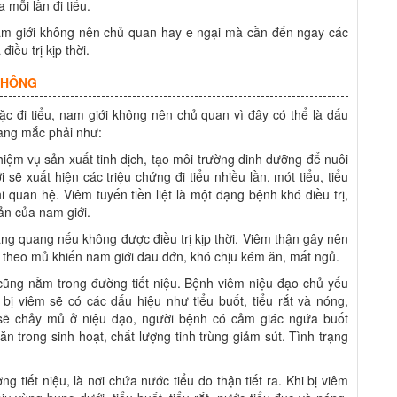
mỗi lần đi tiểu.
nam giới không nên chủ quan hay e ngại mà cần đến ngay các
ều trị kịp thời.
KHÔNG
c đi tiểu, nam giới không nên chủ quan vì đây có thể là dấu
ang mắc phải như:
nhiệm vụ sản xuất tinh dịch, tạo môi trường dinh dưỡng để nuôi
i sẽ xuất hiện các triệu chứng đi tiểu nhiều lần, mót tiểu, tiểu
 quan hệ. Viêm tuyến tiền liệt là một dạng bệnh khó điều trị,
ản của nam giới.
àng quang nếu không được điều trị kịp thời. Viêm thận gây nên
èm theo mủ khiến nam giới đau đớn, khó chịu kém ăn, mất ngủ.
cũng nằm trong đường tiết niệu. Bệnh viêm niệu đạo chủ yếu
bị viêm sẽ có các dấu hiệu như tiểu buốt, tiểu rắt và nóng,
ẽ chảy mủ ở niệu đạo, người bệnh có cảm giác ngứa buốt
n trong sinh hoạt, chất lượng tinh trùng giảm sút. Tình trạng
 tiết niệu, là nơi chứa nước tiểu do thận tiết ra. Khi bị viêm