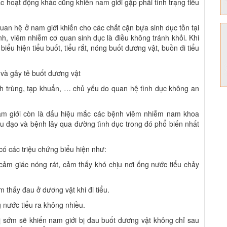
c hoạt động khác cũng khiến nam giới gặp phải tình trạng tiểu
quan hệ ở nam giới khiến cho các chất cặn bựa sinh dục tồn tại
nh, viêm nhiễm cơ quan sinh dục là điều không tránh khỏi. Khi
iểu hiện tiểu buốt, tiểu rắt, nóng buốt dương vật, buồn đi tiểu
 và gây tê buốt dương vật
nh trùng, tạp khuẩn, … chủ yếu do quan hệ tình dục không an
nam giới còn là dấu hiệu mắc các bệnh viêm nhiễm nam khoa
ệu đạo và bệnh lây qua đường tình dục trong đó phổ biến nhất
ó các triệu chứng biểu hiện như:
 cảm giác nóng rát, cảm thấy khó chịu nơi ống nước tiểu chảy
m thấy đau ở dương vật khi đi tiểu.
 nước tiểu ra không nhiều.
ị sớm sẽ khiến nam giới bị đau buốt dương vật không chỉ sau