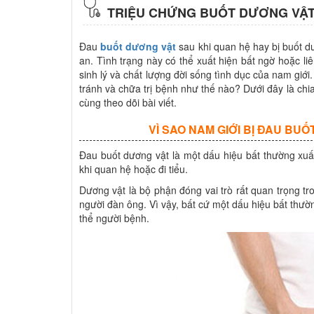
TRIỆU CHỨNG BUỐT DƯƠNG VẬT
Đau
buốt dương vật
sau khi quan hệ hay bị buốt dư
an. Tình trạng này có thể xuất hiện bất ngờ hoặc l
sinh lý và chất lượng đời sống tình dục của nam giớ
tránh và chữa trị bệnh như thế nào? Dưới đây là chi
cùng theo dõi bài viết.
VÌ SAO NAM GIỚI BỊ ĐAU BU
Đau buốt dương vật là một dấu hiệu bất thường xuấ
khi quan hệ hoặc đi tiểu.
Dương vật là bộ phận đóng vai trò rất quan trọng tr
người đàn ông. Vì vậy, bất cứ một dấu hiệu bất thư
thể người bệnh.