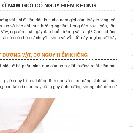
 Ở NAM GIỚI CÓ NGUY HIỂM KHÔNG
ơng vật khi đi tiểu đều làm cho nam giới cảm thấy lo lắng, bất
iên tục và kéo dài, ảnh hưởng nghiêm trọng đến sức khỏe, tâm
i. Vậy, nguyên nhân gây đau buốt dương vật là gì? Cách phòng
a sẻ của các bác sĩ chuyên khoa về vấn đề này, mọi người hãy
ỐT DƯƠNG VẬT, CÓ NGUY HIỂM KHÔNG
t hiện ở bộ phận sinh dục của nam giới thường xuất hiện sau
ong việc duy trì hoạt động tình dục và chức năng sinh sản của
ờng nào tại cơ quan này cũng gây ảnh hưởng không nhỏ đến cơ