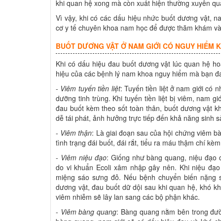
khi quan hệ xong mà còn xuất hiện thường xuyên qua 
Vì vậy, khi có các dấu hiệu nhức buốt dương vật, 
cơ y tế chuyên khoa nam học để được thăm khám và đi
BUỐT DƯƠNG VẬT Ở NAM GIỚI CÓ NGUY HIỂM 
Khi có dấu hiệu đau buốt dương vật lúc quan hệ hoặ
hiệu của các bệnh lý nam khoa nguy hiểm mà bạn đ
-
Viêm tuyến tiền liệt
: Tuyến tiền liệt ở nam giới có 
dưỡng tinh trùng. Khi tuyến tiền liệt bị viêm, nam giớ
đau buốt kèm theo sốt toàn thân, buốt dương vật khi
dễ tái phát, ảnh hưởng trực tiếp đến khả năng sinh s
-
Viêm thận
: Là giai đoạn sau của hội chứng viêm b
tình trạng đái buốt, đái rắt, tiểu ra máu thậm chí k
-
Viêm niệu đạo
: Giống như bàng quang, niệu đạo 
do vi khuẩn Ecoli xâm nhập gây nên. Khi niệu đạo 
miệng sáo sưng đỏ. Nếu bệnh chuyển biến nặng s
dương vật, đau buốt dữ dội sau khi quan hệ, khó khă
viêm nhiễm sẽ lây lan sang các bộ phận khác.
-
Viêm bàng quang
: Bàng quang nằm bên trong đường