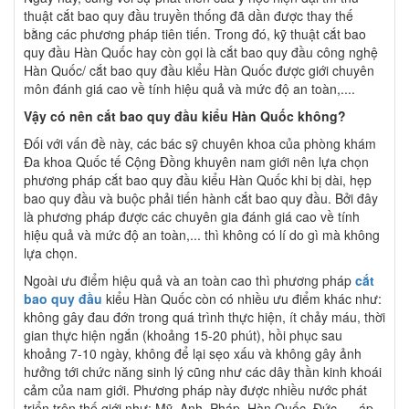
thuật cắt bao quy đầu truyền thống đã dần được thay thế
bằng các phương pháp tiên tiến. Trong đó, kỹ thuật cắt bao
quy đầu Hàn Quốc hay còn gọi là cắt bao quy đầu công nghệ
Hàn Quốc/ cắt bao quy đầu kiểu Hàn Quốc được giới chuyên
môn đánh giá cao về tính hiệu quả và mức độ an toàn,....
Vậy có nên cắt bao quy đầu kiểu Hàn Quốc không?
Đối với vấn đề này, các bác sỹ chuyên khoa của phòng khám
Đa khoa Quốc tế Cộng Đồng khuyên nam giới nên lựa chọn
phương pháp cắt bao quy đầu kiểu Hàn Quốc khi bị dài, hẹp
bao quy đầu và buộc phải tiến hành cắt bao quy đầu. Bởi đây
là phương pháp được các chuyên gia đánh giá cao về tính
hiệu quả và mức độ an toàn,... thì không có lí do gì mà không
lựa chọn.
Ngoài ưu điểm hiệu quả và an toàn cao thì phương pháp
cắt
bao quy đầu
kiểu Hàn Quốc còn có nhiều ưu điểm khác như:
không gây đau đớn trong quá trình thực hiện, ít chảy máu, thời
gian thực hiện ngắn (khoảng 15-20 phút), hồi phục sau
khoảng 7-10 ngày, không để lại sẹo xấu và không gây ảnh
hưởng tới chức năng sinh lý cũng như các dây thần kinh khoái
cảm của nam giới. Phương pháp này được nhiều nước phát
triển trên thế giới như: Mỹ, Anh, Pháp, Hàn Quốc, Đức,.... áp