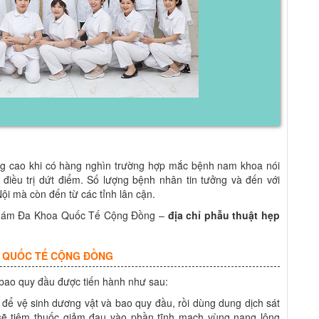
ng cao khi có hàng nghìn trường hợp mắc bệnh nam khoa nói
điều trị dứt điểm. Số lượng bệnh nhân tin tưởng và đến với
i mà còn đến từ các tỉnh lân cận.
g Khám Đa Khoa Quốc Tế Cộng Đồng –
địa chỉ phẫu thuật hẹp
A QUỐC TẾ CỘNG ĐỒNG
bao quy đầu được tiến hành như sau:
 để vệ sinh dương vật và bao quy đầu, rồi dùng dung dịch sát
 sẽ tiêm thuốc giảm đau vào phần tĩnh mạch vùng nang lông