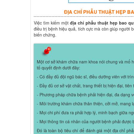
ĐỊA CHỈ PHẪU THUẬT HẸP BA
Việc tìm kiếm một
địa chỉ phẫu thuật hẹp bao qu
điều trị bệnh hiệu quả, tích cực mà còn giúp người b
biến chứng.
Một cơ sở khám chữa nam khoa nói chung và mổ hẹ
tố quyết định dưới đây:
- Có đầy đủ đội ngũ bác sĩ, điều dưỡng viên với tr
- Đầy đủ cơ sở vật chất, trang thiết bị hiện đại, tiên 
- Phương pháp chữa bệnh phải hiện đại, đa dạng vớ
- Môi trường khám chữa thân thiện, cởi mở, mang lạ
- Mọi chi phí đưa ra phải hợp lý, minh bạch giữa ng
- Mọi thông tin cá nhân của người bệnh phải được b
Đó là toàn bộ tiêu chí để đánh giá một địa chỉ ph