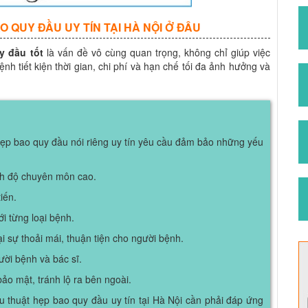
O QUY ĐẦU UY TÍN TẠI HÀ NỘI Ở ĐÂU
y đầu tốt
là vấn đề vô cùng quan trọng, không chỉ giúp việc
ệnh tiết kiện thời gian, chi phí và hạn chế tối đa ảnh hưởng và
p bao quy đầu nói riêng uy tín yêu cầu đảm bảo những yếu
ình độ chuyên môn cao.
tiến.
i từng loại bệnh.
i sự thoải mái, thuận tiện cho người bệnh.
ười bệnh và bác sĩ.
ảo mật, tránh lộ ra bên ngoài.
ẫu thuật hẹp bao quy đầu uy tín tại Hà Nội cần phải đáp ứng