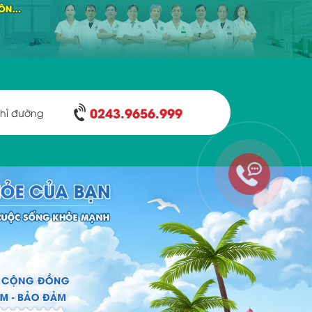
0243.9656.999
hỉ đường