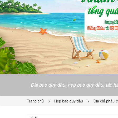
Dài bao quy đâu, hẹp bao quy đầu, tác hạ
Trang chủ
Hẹp bao quy đầu
Địa chỉ phẫu t