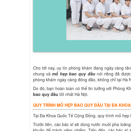
Cho tới nay, uy tín phòng khám đang ngày càng tă
chung và
mổ hẹp bao quy đầu
nói riêng đã được 
phòng khám ngày càng đông đảo, không chỉ tại Hà Nộ
Do đó, bạn hoàn toàn có thể tin tưởng với Phòn
bao quy đầu
tốt nhất Hà Nội.
QUY TRÌNH MỔ HẸP BAO QUY ĐẦU TẠI ĐA KHO
Tại Đa Khoa Quốc Tế Cộng Đồng, quy trình mổ hẹp 
Trước tiên, các bác sĩ sẽ dùng nước muối pha loãng
khuẩn để tránh viêm nhiễm. Tiếp đến, các bác sĩ