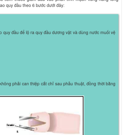
bao quy đầu theo 6 bước dưới đây:
o quy đầu để lộ ra quy đầu dương vật và dùng nước muối vệ
 không phải can thiệp cắt chỉ sau phẫu thuật, đồng thời bằng