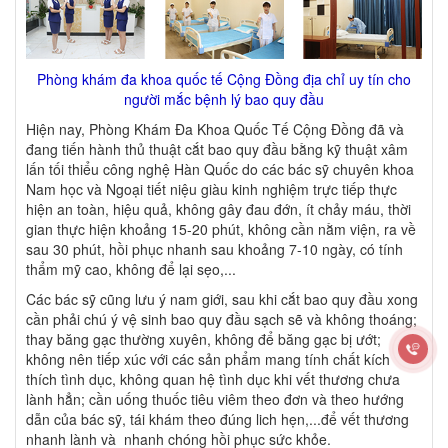
Phòng khám đa khoa quốc tế Cộng Đồng địa chỉ uy tín cho
người mắc bệnh lý bao quy đầu
Hiện nay, Phòng Khám Đa Khoa Quốc Tế Cộng Đồng đã và
đang tiến hành thủ thuật cắt bao quy đầu bằng kỹ thuật xâm
lấn tối thiểu công nghệ Hàn Quốc do các bác sỹ chuyên khoa
Nam học và Ngoại tiết niệu giàu kinh nghiệm trực tiếp thực
hiện an toàn, hiệu quả, không gây đau đớn, ít chảy máu, thời
gian thực hiện khoảng 15-20 phút, không cần nằm viện, ra về
sau 30 phút, hồi phục nhanh sau khoảng 7-10 ngày, có tính
thẩm mỹ cao, không để lại sẹo,...
Các bác sỹ cũng lưu ý nam giới, sau khi cắt bao quy đầu xong
cần phải chú ý vệ sinh bao quy đầu sạch sẽ và không thoáng;
thay băng gạc thường xuyên, không để băng gạc bị ướt;
không nên tiếp xúc với các sản phẩm mang tính chất kích
thích tình dục, không quan hệ tình dục khi vết thương chưa
lành hẳn; cần uống thuốc tiêu viêm theo đơn và theo hướng
dẫn của bác sỹ, tái khám theo đúng lich hẹn,...để vết thương
nhanh lành và nhanh chóng hồi phục sức khỏe.