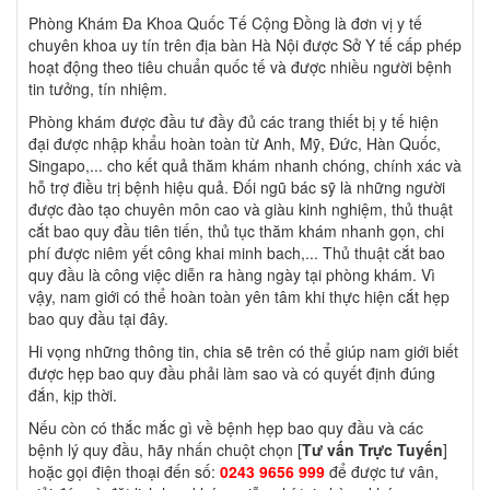
Phòng Khám Đa Khoa Quốc Tế Cộng Đồng là đơn vị y tế
chuyên khoa uy tín trên địa bàn Hà Nội được Sở Y tế cấp phép
hoạt động theo tiêu chuẩn quốc tế và được nhiều người bệnh
tin tưởng, tín nhiệm.
Phòng khám được đầu tư đầy đủ các trang thiết bị y tế hiện
đại được nhập khẩu hoàn toàn từ Anh, Mỹ, Đức, Hàn Quốc,
Singapo,... cho kết quả thăm khám nhanh chóng, chính xác và
hỗ trợ điều trị bệnh hiệu quả. Đối ngũ bác sỹ là những người
được đào tạo chuyên môn cao và giàu kinh nghiệm, thủ thuật
cắt bao quy đầu tiên tiến, thủ tục thăm khám nhanh gọn, chi
phí được niêm yết công khai minh bach,... Thủ thuật cắt bao
quy đầu là công việc diễn ra hàng ngày tại phòng khám. Vì
vậy, nam giới có thể hoàn toàn yên tâm khi thực hiện cắt hẹp
bao quy đầu tại đây.
Hi vọng những thông tin, chia sẽ trên có thể giúp nam giới biết
được hẹp bao quy đầu phải làm sao và có quyết định đúng
đắn, kịp thời.
Nếu còn có thắc mắc gì về bệnh hẹp bao quy đầu và các
bệnh lý quy đầu, hãy nhấn chuột chọn [
Tư vấn Trực Tuyến
]
hoặc gọi điện thoại đến số:
0243 9656 999
để được tư vân,