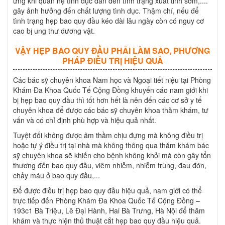
ứng khi quan hệ tình dục dẫn đến tình trạng xuất tinh sớm,....
gây ảnh hưởng đến chất lượng tình dục. Thậm chí, nếu để
tình trạng hẹp bao quy đầu kéo dài lâu ngày còn có nguy cơ
cao bị ung thư dương vật.
VẬY HẸP BAO QUY ĐẦU PHẢI LÀM SAO, PHƯƠNG
PHÁP ĐIỀU TRỊ HIỆU QUẢ
Các bác sỹ chuyên khoa Nam học và Ngoại tiết niệu tại Phòng
Khám Đa Khoa Quốc Tế Cộng Đồng khuyến cáo nam giới khi
bị hẹp bao quy đầu thì tốt hơn hết là nên đến các cơ sở y tế
chuyên khoa để được các bác sỹ chuyên khoa thăm khám, tư
vấn và có chỉ định phù hợp và hiệu quả nhất.
Tuyệt đối không được âm thầm chịu đựng mà không điều trị
hoặc tự ý điều trị tại nhà mà không thông qua thăm khám bác
sỹ chuyên khoa sẽ khiến cho bệnh không khỏi mà còn gây tổn
thương đến bao quy đầu, viêm nhiễm, nhiễm trùng, đau đớn,
chảy máu ở bao quy đầu,...
Để được điều trị hẹp bao quy đầu hiệu quả, nam giới có thể
trực tiếp đến Phòng Khám Đa Khoa Quốc Tế Cộng Đồng –
193c1 Bà Triệu, Lê Đại Hành, Hai Bà Trưng, Hà Nội để thăm
khám và thực hiện thủ thuật cắt hẹp bao quy đầu hiệu quả.