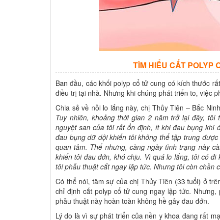
TÌM HIỂU CẮT POLYP
Ban đầu, các khối polyp cổ tử cung có kích thước rất
điều trị tại nhà. Nhưng khi chúng phát triển to, việc p
Chia sẻ về nỗi lo lắng này, chị Thủy Tiên – Bắc Ninh
Tuy nhiên, khoảng thời gian 2 năm trở lại đây, tôi
nguyệt san của tôi rất ổn định, ít khi đau bụng khi
đau bụng dữ dội khiến tôi không thể tập trung được 
quan tâm. Thế nhưng, càng ngày tình trạng này cà
khiến tôi đau đớn, khó chịu. Vì quá lo lắng, tôi có đi
tôi phẫu thuật cắt ngay lập tức. Nhưng tôi còn chần 
Có thể nói, tâm sự của chị Thủy Tiên (33 tuổi) ở tr
chỉ định cắt polyp cổ tử cung ngay lập tức. Nhưng,
phẫu thuật này hoàn toàn không hề gây đau đớn.
Lý do là vì sự phát triển của nền y khoa đang rất m