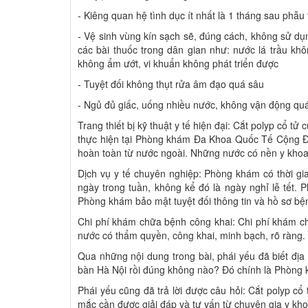
- Kiêng quan hệ tình dục ít nhất là 1 tháng sau phẫu 
- Vệ sinh vùng kín sạch sẽ, đúng cách, không sử dụ
các bài thuốc trong dân gian như: nước lá trầu kh
không ẩm ướt, vi khuẩn không phát triển được
- Tuyệt đối không thụt rửa âm đạo quá sâu
- Ngủ đủ giấc, uống nhiều nước, không vận động q
Trang thiết bị kỹ thuật y tế hiện đại: Cắt polyp cổ
thực hiện tại Phòng khám Đa Khoa Quốc Tế Cộng Đồ
hoàn toàn từ nước ngoài. Những nước có nền y khoa 
Dịch vụ y tế chuyên nghiệp: Phòng khám có thời gia
ngày trong tuần, không kể đó là ngày nghỉ lễ tết.
Phòng khám bảo mật tuyệt đối thông tin và hồ sơ b
Chi phí khám chữa bệnh công khai: Chi phí khám c
nước có thẩm quyền, công khai, minh bạch, rõ ràng.
Qua những nội dung trong bài, phái yếu đã biết địa 
bàn Hà Nội rồi đúng không nào? Đó chính là Phòn
Phái yếu cũng đã trả lời được câu hỏi: Cắt polyp c
mắc cần được giải đáp và tư vấn từ chuyên gia y kh