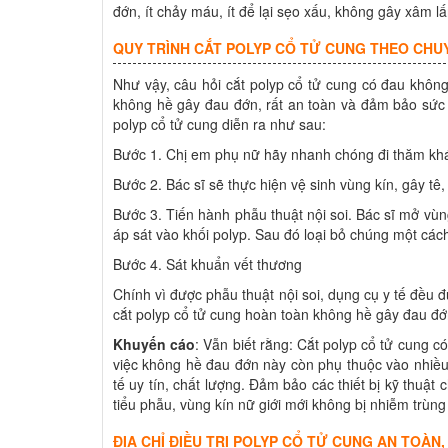
đớn, ít chảy máu, ít để lại sẹo xấu, không gây xâm 
QUY TRÌNH CẮT POLYP CỔ TỬ CUNG THEO CHU
Như vậy, câu hỏi cắt polyp cổ tử cung có đau không 
không hề gây đau đớn, rất an toàn và đảm bảo sức 
polyp cổ tử cung diễn ra như sau:
Bước 1. Chị em phụ nữ hãy nhanh chóng đi thăm khám 
Bước 2. Bác sĩ sẽ thực hiện vệ sinh vùng kín, gây tê
Bước 3. Tiến hành phẫu thuật nội soi. Bác sĩ mở vùng
áp sát vào khối polyp. Sau đó loại bỏ chúng một cá
Bước 4. Sát khuẩn vết thương
Chính vì được phẫu thuật nội soi, dụng cụ y tế đều 
cắt polyp cổ tử cung hoàn toàn không hề gây đau đớ
Khuyến cáo
: Vẫn biết rằng: Cắt polyp cổ tử cung 
việc không hề đau đớn này còn phụ thuộc vào nhiều 
tế uy tín, chất lượng. Đảm bảo các thiết bị kỹ thuậ
tiểu phẫu, vùng kín nữ giới mới không bị nhiễm trùng 
ĐỊA CHỈ ĐIỀU TRỊ POLYP CỔ TỬ CUNG AN TOÀN,