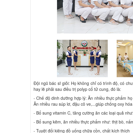
Đội ngũ bác sĩ giỏi: Họ không chỉ có trình độ, có 
hay lẽ phải sau điều trị polyp cổ tử cung, đó là:
- Chế độ dinh dưỡng hợp lý: Ăn nhiều thực phẩm họ 
Ăn nhiều rau súp lơ, đậu cô ve,...giúp chống oxy hóa
- Bổ sung vitamin C, tăng cường ăn các loại quả như: 
- Bổ sung kẽm, ăn nhiều thực phẩm như: thịt bò, nấ
- Tuyệt đối kiêng đồ uống chữa cồn, chất kích thích