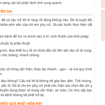
lấn sang các bộ phận lành tính xung quanh.
YÊN GIA
đã có câu trả lời rõ ràng rồi đúng không nào. Đó là tuyệt đối
khỏe sinh sản của chị em phụ nữ. Và các bước thực hiện cắt
bệnh để tìm ra chính xác vị trí, kích thước của khối polyp
, chuẩn bị phẫu thuật
 kín, đưa thiết bị y tế có chứa đầu dò tiến sát vào cổ tử cung,
ch nhẹ nhàng, nhanh chóng.
được vô trùng cẩn thận, thao tác nhanh – gọn – lẹ mà quy trình
n.
có đau không? Câu trả lời là không hề gây đau đớn. Thế nhưng,
yếu tố. Đó là chị em phụ nữ phải cẩn thận lựa chọn địa chỉ y
t chuyên dụng được vô trùng cẩn thận, an toàn. Có như vậy sau
và bệnh không tái phát trở lại.
 HIỆU QUẢ NHẤT HIỆN NAY