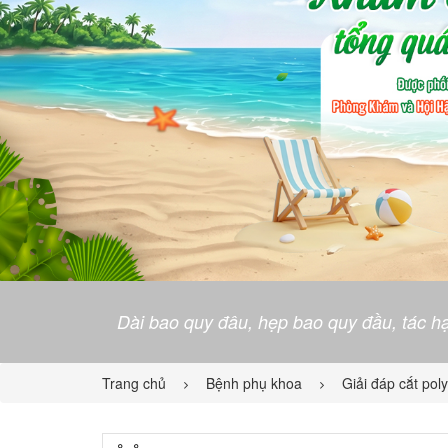
Dài bao quy đâu, hẹp bao quy đầu, tác hạ
Trang chủ
Bệnh phụ khoa
Giải đáp cắt pol