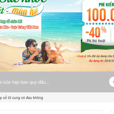
i của hẹp bao quy đầu...
yp cổ tử cung có đau không