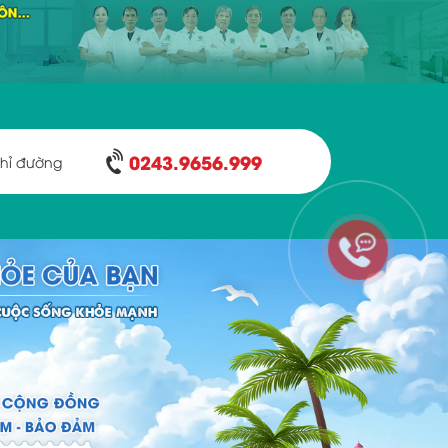
0243.9656.999
hỉ đường