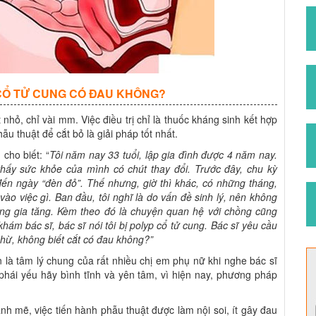
 CỔ TỬ CUNG CÓ ĐAU KHÔNG?
 nhỏ, chỉ vài mm. Việc điều trị chỉ là thuốc kháng sinh kết hợp
hẫu thuật để cắt bỏ là giải pháp tốt nhất.
 cho biết: “
Tôi năm nay 33 tuổi, lập gia đình được 4 năm nay.
 thấy sức khỏe của mình có chút thay đổi. Trước đây, chu kỳ
 đến ngày “đèn đỏ”. Thế nhưng, giờ thì khác, có những tháng,
vào việc gì. Ban đầu, tôi nghĩ là do vấn đề sinh lý, nên không
ng gia tăng. Kèm theo đó là chuyện quan hệ với chồng cũng
 khám bác sĩ, bác sĩ nói tôi bị polyp cổ tử cung. Bác sĩ yêu cầu
chừ, không biết cắt có đau không?”
ên là tâm lý chung của rất nhiều chị em phụ nữ khi nghe bác sĩ
 phái yếu hãy bình tĩnh và yên tâm, vì hiện nay, phương pháp
ạnh mẽ, việc tiến hành phẫu thuật được làm nội soi, ít gây đau