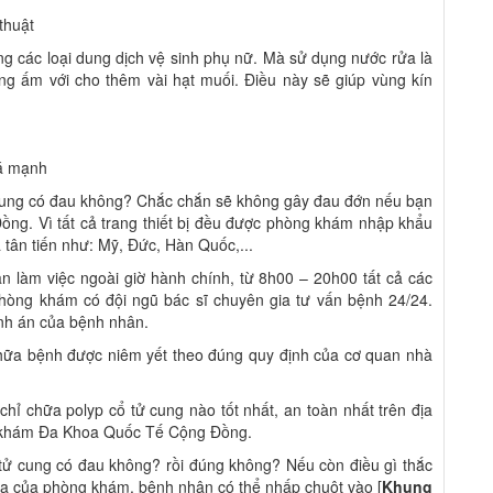
thuật
ng các loại dung dịch vệ sinh phụ nữ. Mà sử dụng nước rửa là
ông ấm với cho thêm vài hạt muối. Điều này sẽ giúp vùng kín
uá mạnh
 tử cung có đau không? Chắc chắn sẽ không gây đau đớn nếu bạn
ng. Vì tất cả trang thiết bị đều được phòng khám nhập khẩu
tân tiến như: Mỹ, Đức, Hàn Quốc,...
n làm việc ngoài giờ hành chính, từ 8h00 – 20h00 tất cả các
 Phòng khám có đội ngũ bác sĩ chuyên gia tư vấn bệnh 24/24.
ệnh án của bệnh nhân.
hữa bệnh được niêm yết theo đúng quy định của cơ quan nhà
chỉ chữa polyp cổ tử cung nào tốt nhất, an toàn nhất trên địa
g khám Đa Khoa Quốc Tế Cộng Đồng.
ổ tử cung có đau không? rồi đúng không? Nếu còn điều gì thắc
oa của phòng khám, bệnh nhân có thể nhấp chuột vào [
Khung