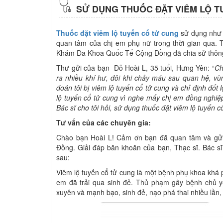
SỬ DỤNG THUỐC ĐẶT VIÊM LỘ T
Thuốc đặt viêm lộ tuyến cổ tử cung
sử dụng như t
quan tâm của chị em phụ nữ trong thời gian qua. 
Khám Đa Khoa Quốc Tế Cộng Đồng đã chia sử thông t
Thư gửi của bạn Đỗ Hoài L, 35 tuổi, Hưng Yên: “
Ch
ra nhiều khí hư, đôi khi chảy máu sau quan hệ, v
đoán tôi bị viêm lộ tuyến cổ tử cung và chỉ định đốt
lộ tuyến cổ tử cung vì nghe mấy chị em đồng nghiệp
Bác sĩ cho tôi hỏi, sử dụng thuốc đặt viêm lộ tuyến 
Tư vấn của các chuyên gia:
Chào bạn Hoài L! Cảm ơn bạn đã quan tâm và gử
Đồng. Giải đáp băn khoăn của bạn, Thạc sĩ. Bác 
sau:
Viêm lộ tuyến cổ tử cung là một bệnh phụ khoa khá ph
em đã trải qua sinh đẻ. Thủ phạm gây bệnh chủ y
xuyên và mạnh bạo, sinh đẻ, nạo phá thai nhiều lần