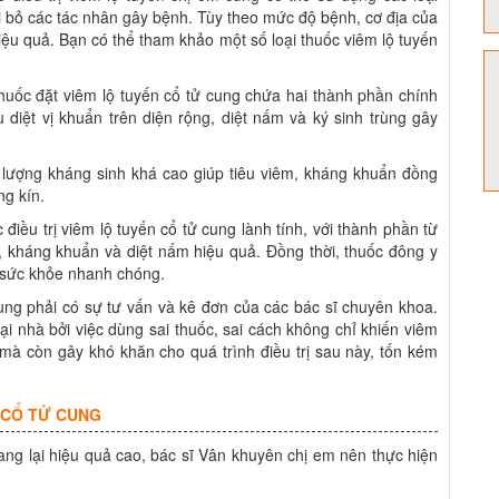
i bỏ các tác nhân gây bệnh. Tùy theo mức độ bệnh, cơ địa của
ệu quả. Bạn có thể tham khảo một số loại thuốc viêm lộ tuyến
huốc đặt viêm lộ tuyến cổ tử cung chứa hai thành phần chính
 diệt vị khuẩn trên diện rộng, diệt nấm và ký sinh trùng gây
lượng kháng sinh khá cao giúp tiêu viêm, kháng khuẩn đồng
ng kín.
 điều trị viêm lộ tuyến cổ tử cung lành tính, với thành phần từ
m, kháng khuẩn và diệt nấm hiệu quả. Đồng thời, thuốc đông y
c sức khỏe nhanh chóng.
cung phải có sự tư vấn và kê đơn của các bác sĩ chuyên khoa.
tại nhà bởi việc dùng sai thuốc, sai cách không chỉ khiến viêm
mà còn gây khó khăn cho quá trình điều trị sau này, tốn kém
 CỔ TỬ CUNG
ang lại hiệu quả cao, bác sĩ Vân khuyên chị em nên thực hiện