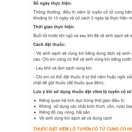
Số ngày thực hiện:
Thông thường, điều trị viêm lộ tuyến cổ tử cung bằn
khoảng từ 10 ngày và cứ cách 3 ngày lại thực hiện mộ
Thời gian thực hiện:
Buổi tối trước khi ngủ và sau khi đã vệ sinh sạch sẽ 
Cách đặt thuốc:
- Vệ sinh sạch sẽ vùng kín bằng dung dịch vệ sinh 
cao. Chị em cũng có thể vệ sinh vùng kín bằng nướ
- Lau khô và làm sạch vùng kín.
- Chị em có thể đặt thuốc ở tư thế nằm hoặc ngồi x
chặt để giữ thuốc (để thuốc qua đêm).
Lưu ý khi sử dụng thuốc đặt viêm lộ tuyến cổ t
Kiêng quan hệ tình dục trong thời gian điều trị
Không sử dụng các chất kích thích, cồn, rượu bia
Kiêng đồ cay nóng, hải sản
Vệ sinh vùng kín sạch sẽ và đúng cách
THUỐC ĐẶT VIÊM LỘ TUYẾN CỔ TỬ CUNG CÓ H