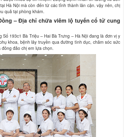
ại Hà Nội mà còn đến từ các tỉnh thành lân cận. vậy nên, chị
iệu quả tại phòng khám.
ng – Địa chỉ chữa viêm lộ tuyến cổ tử cung
ố 193c1 Bà Triệu – Hai Bà Trưng – Hà Nội đang là đơn vị y
phụ khoa, bệnh lây truyền qua đường tình dục, chăm sóc sức
à đông đảo chị em lựa chọn.