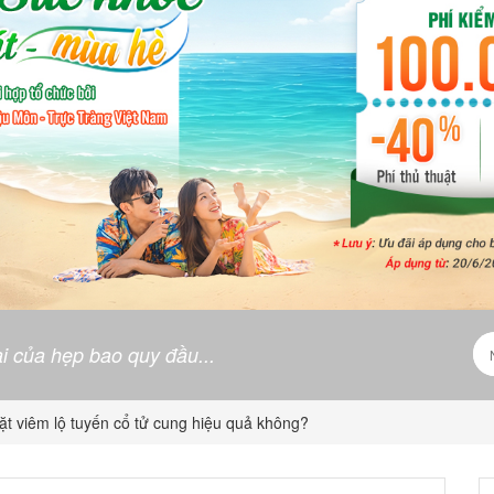
i của hẹp bao quy đầu...
ặt viêm lộ tuyến cổ tử cung hiệu quả không?