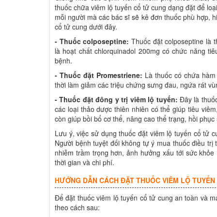
thuốc chữa viêm lộ tuyến cổ tử cung dạng đặt để loạ
mỗi người mà các bác sĩ sẽ kê đơn thuốc phù hợp, hi
cổ tử cung dưới đây.
- Thuốc colposeptine:
Thuốc đặt colposeptine là t
là hoạt chất chlorquinadol 200mg có chức năng tiêu
bệnh.
- Thuốc đặt Promestriene:
Là thuốc có chứa hàm 
thời làm giảm các triệu chứng sưng đau, ngứa rát vù
- Thuốc đặt đông y trị viêm lộ tuyến:
Đây là thuốc
các loại thảo dược thiên nhiên có thể giúp tiêu viê
còn giúp bồi bổ cơ thể, nâng cao thể trạng, hồi phụ
Lưu ý, việc sử dụng thuốc đặt viêm lộ tuyến cổ tử 
Người bệnh tuyệt đối không tự ý mua thuốc điều trị 
nhiễm trầm trọng hơn, ảnh hưởng xấu tới sức khỏe 
thời gian và chi phí.
HƯỚNG DẪN CÁCH ĐẶT THUỐC VIÊM LỘ TUYẾN
Để đặt thuốc viêm lộ tuyến cổ tử cung an toàn và m
theo cách sau: