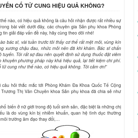
UYẾN CỔ TỬ CUNG HIỆU QUẢ KHÔNG?
hế nào, có hiệu quả không là câu hỏi nhận được rất nhiều sự
Trong bài viết dưới đây, các chuyên gia Sản phụ khoa Phòng
in giải đáp vấn đề này, hãy cùng theo dõi nhé!
ào bác sĩ, vài tuần trước tôi thấy cơ thể rất mệt mỏi, vùng kín
ùng xương chậu đau, nhức mỏi nên đã khi khám. Bác sĩ chẩn
 lộ tuyến. Tôi rất sợ đau nên quyết định sử dụng thuốc đặt viêm
 khuyên phương pháp này khá hiệu quả, lại tiết kiệm chi phí.
cổ tử cung như thế nào, có hiệu quả không. Tôi cảm ơn!
”
i câu hỏi thắc mắc tới Phòng Khám Đa Khoa Quốc Tế Cộng
sĩ Trương Thị Vân Chuyên khoa Sản phụ khoa đã chia sẻ như
ổ biến ở nữ giới trong độ tuổi sinh sản, đặc biệt là những chị
ếu là do vùng kín bị nhiễm khuẩn, quan hệ tình dục thường
, môi trường âm đạo thay đổi,…