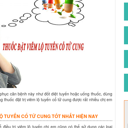
c phục căn bệnh này như đốt diệt tuyến hoặc uống thuốc, dùng
g thuốc đặt trị viêm lộ tuyến cổ tử cung được rất nhiều chị em
LỘ TUYẾN CỔ TỬ CUNG TỐT NHẤT HIỆN NAY
điều trị viêm lộ tuyến chị em cũng có thể sử dụng các loại