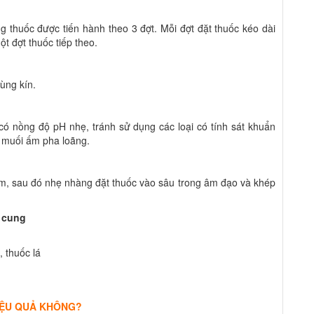
g thuốc được tiến hành theo 3 đợt. Mỗi đợt đặt thuốc kéo dài
t đợt thuốc tiếp theo.
vùng kín.
có nồng độ pH nhẹ, tránh sử dụng các loại có tính sát khuẩn
c muối ấm pha loãng.
ổm, sau đó nhẹ nhàng đặt thuốc vào sâu trong âm đạo và khép
ử cung
, thuốc lá
IỆU QUẢ KHÔNG?