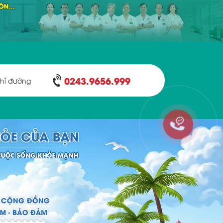
0243.9656.999
hỉ đường