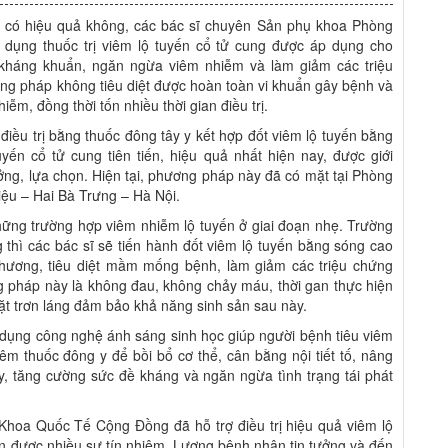
ng có hiệu quả không, các bác sĩ chuyên Sản phụ khoa Phòng
ng thuốc trị viêm lộ tuyến cổ tử cung được áp dụng cho
, kháng khuẩn, ngăn ngừa viêm nhiễm và làm giảm các triệu
ng pháp không tiêu diệt được hoàn toàn vi khuẩn gây bệnh và
iễm, đồng thời tốn nhiều thời gian điều trị.
iều trị bằng thuốc đông tây y kết hợp đốt viêm lộ tuyến bằng
yến cổ tử cung tiên tiến, hiệu quả nhất hiện nay, được giới
ng, lựa chọn. Hiện tại, phương pháp này đã có mặt tại Phòng
u – Hai Bà Trưng – Hà Nội.
ững trường hợp viêm nhiễm lộ tuyến ở giai đoạn nhẹ. Trường
thì các bác sĩ sẽ tiến hành đốt viêm lộ tuyến bằng sóng cao
thương, tiêu diệt mầm mống bệnh, làm giảm các triệu chứng
 pháp này là không đau, không chảy máu, thời gan thực hiện
ặt trơn láng đảm bảo khả năng sinh sản sau này.
ử dụng công nghệ ánh sáng sinh học giúp người bệnh tiêu viêm
êm thuốc đông y để bồi bổ cơ thể, cân bằng nội tiết tố, nâng
y, tăng cường sức đề kháng và ngăn ngừa tình trạng tái phát
Khoa Quốc Tế Cộng Đồng đã hỗ trợ điều trị hiệu quả viêm lộ
ận được nhiều sự tín nhiệm. Lượng bệnh nhân tin tưởng và đến