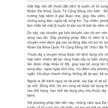
Giải đáp vấn đề thuốc đặt viêm lộ tuyến cổ tử cu
Khám Đa Khoa Quốc Tế Cộng Đồng cho biết: Sử dụ
trường hợp bệnh ở giai đoạn nhẹ, giúp tiêu viêm
chứng sưng đau, ngứa rát vùng kín. Tuy nhiên, phươ
làm nhẵn bề mặt lộ tuyến bị sần sùi lở loét do viêm nh
Do vậy, các chuyên gia luôn khuyến cáo chị em nên đ
sóng cao tần. Đây phương pháp điều trị viêm lộ tu
chuyên môn đánh giá cao và đông đảo chị em tin tưở
Khám Đa Khoa Quốc Tế Cộng Đồng Số 193c1 Bà Triệ
Thuốc tây y chuyên khoa được chỉ định dùng cho nh
hợp viêm nhiễm đã lan rộng hoặc xảy ra biến chứng 
tần được nhập khẩu từ Mỹ, giúp loại bỏ vùng tổn 
sưng đau, ngứa ngáy khó chịu. Ưu điểm của phương
ngắn, hồi phục nhanh chóng, không để lại sẹo, bề m
Ngoài ra để tránh nguy cơ tái phát, các bác sĩ sẽ s
tại chỗ. Đồng thời, chị em cũng sẽ được sử dụng th
cao thể trạng, hạn chế tác dụng phụ của thuốc tây 
bệnh.
Với phương pháp tiên tiến này, những năm qua Đa 
tuyến cổ tử cung cho rất nhiều chị em nữ giới và nh